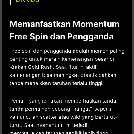
Memanfaatkan Momentum
Free Spin dan Pengganda
Free spin dan pengganda adalah momen paling
penting untuk meraih kemenangan besar di
Kraken Gold Rush. Saat fitur ini aktif,
kemenangan bisa meningkat drastis bahkan
tanpa menaikkan taruhan terlalu tinggi.
Pemain yang jeli akan memperhatikan tanda-
tanda permainan sedang “hangat”, seperti
kemunculan scatter atau wild yang berturut-
turut. Saat momentum ini terjadi,
menyesuaikan taruhan sedikit lebih tinggi