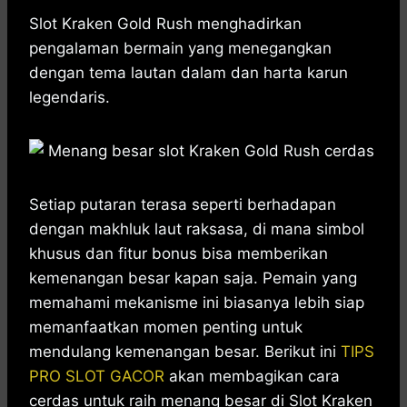
h
a
e
e
k
i
h
a
c
s
l
y
n
a
Slot Kraken Gold Rush menghadirkan
t
e
s
e
p
e
r
pengalaman bermain yang menegangkan
s
b
e
g
e
e
dengan tema lautan dalam dan harta karun
A
o
n
r
legendaris.
p
o
g
a
p
k
e
m
r
Setiap putaran terasa seperti berhadapan
dengan makhluk laut raksasa, di mana simbol
khusus dan fitur bonus bisa memberikan
kemenangan besar kapan saja. Pemain yang
memahami mekanisme ini biasanya lebih siap
memanfaatkan momen penting untuk
mendulang kemenangan besar. Berikut ini
TIPS
PRO SLOT GACOR
akan membagikan cara
cerdas untuk raih menang besar di Slot Kraken