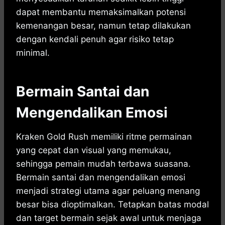
dapat membantu memaksimalkan potensi
kemenangan besar, namun tetap dilakukan
dengan kendali penuh agar risiko tetap
minimal.
Bermain Santai dan
Mengendalikan Emosi
Kraken Gold Rush memiliki ritme permainan
yang cepat dan visual yang memukau,
sehingga pemain mudah terbawa suasana.
Bermain santai dan mengendalikan emosi
menjadi strategi utama agar peluang menang
besar bisa dioptimalkan. Tetapkan batas modal
dan target bermain sejak awal untuk menjaga