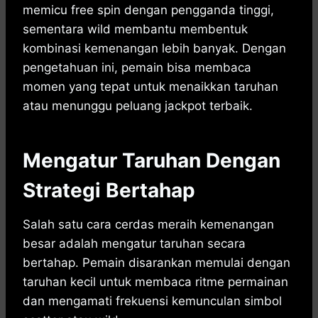
memicu free spin dengan pengganda tinggi,
sementara wild membantu membentuk
kombinasi kemenangan lebih banyak. Dengan
pengetahuan ini, pemain bisa membaca
momen yang tepat untuk menaikkan taruhan
atau menunggu peluang jackpot terbaik.
Mengatur Taruhan Dengan
Strategi Bertahap
Salah satu cara cerdas meraih kemenangan
besar adalah mengatur taruhan secara
bertahap. Pemain disarankan memulai dengan
taruhan kecil untuk membaca ritme permainan
dan mengamati frekuensi kemunculan simbol