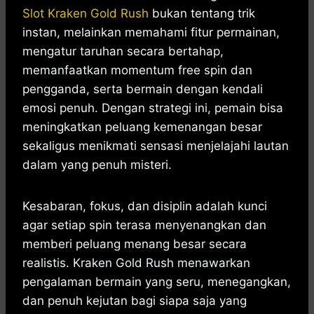
Slot Kraken Gold Rush
bukan tentang trik
instan, melainkan memahami fitur permainan,
mengatur taruhan secara bertahap,
memanfaatkan momentum free spin dan
pengganda, serta bermain dengan kendali
emosi penuh. Dengan strategi ini, pemain bisa
meningkatkan peluang kemenangan besar
sekaligus menikmati sensasi menjelajahi lautan
dalam yang penuh misteri.
Kesabaran, fokus, dan disiplin adalah kunci
agar setiap spin terasa menyenangkan dan
memberi peluang menang besar secara
realistis. Kraken Gold Rush menawarkan
pengalaman bermain yang seru, menegangkan,
dan penuh kejutan bagi siapa saja yang