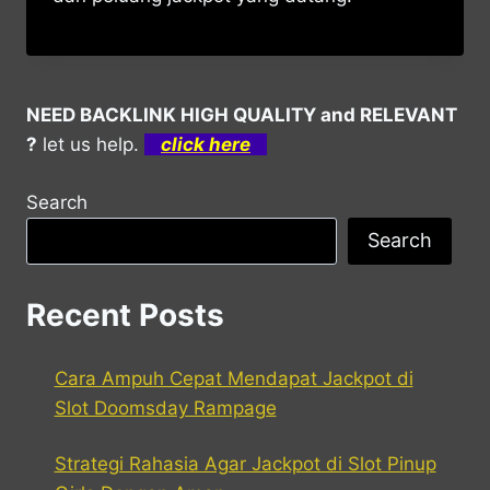
NEED BACKLINK HIGH QUALITY and RELEVANT
?
let us help.
click here
Search
Search
Recent Posts
Cara Ampuh Cepat Mendapat Jackpot di
Slot Doomsday Rampage
Strategi Rahasia Agar Jackpot di Slot Pinup