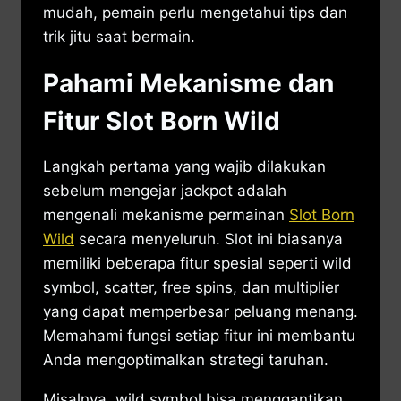
mudah, pemain perlu mengetahui tips dan
trik jitu saat bermain.
Pahami Mekanisme dan
Fitur Slot Born Wild
Langkah pertama yang wajib dilakukan
sebelum mengejar jackpot adalah
mengenali mekanisme permainan
Slot Born
Wild
secara menyeluruh. Slot ini biasanya
memiliki beberapa fitur spesial seperti wild
symbol, scatter, free spins, dan multiplier
yang dapat memperbesar peluang menang.
Memahami fungsi setiap fitur ini membantu
Anda mengoptimalkan strategi taruhan.
Misalnya, wild symbol bisa menggantikan