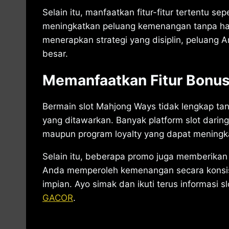
Selain itu, manfaatkan fitur-fitur tertentu se
meningkatkan peluang kemenangan tanpa ha
menerapkan strategi yang disiplin, peluang
besar.
Memanfaatkan Fitur Bonus
Bermain slot Mahjong Ways tidak lengkap t
yang ditawarkan. Banyak platform slot darin
maupun program loyalty yang dapat meningk
Selain itu, beberapa promo juga memberika
Anda memperoleh kemenangan secara konsist
impian. Ayo simak dan ikuti terus informasi s
GACOR
.