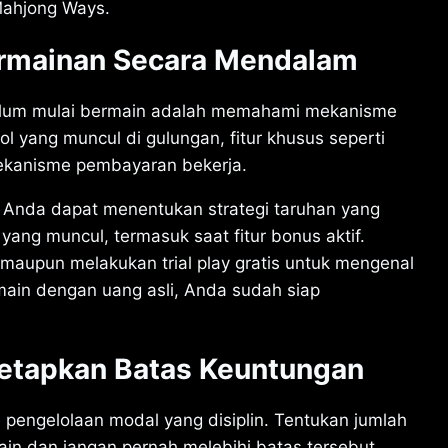
Mahjong Ways.
mainan Secara Mendalam
elum mulai bermain adalah memahami mekanisme
 yang muncul di gulungan, fitur khusus seperti
 mekanisme pembayaran bekerja.
 Anda dapat menentukan strategi taruhan yang
ng muncul, termasuk saat fitur bonus aktif.
aupun melakukan trial play gratis untuk mengenal
main dengan uang asli, Anda sudah siap
etapkan Batas Keuntungan
h pengelolaan modal yang disiplin. Tentukan jumlah
in dan jangan pernah melebihi batas tersebut,