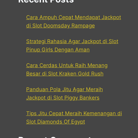
Cara Ampuh Cepat Mendapat Jackpot
di Slot Doomsday Rampage
Strategi Rahasia Agar Jackpot di Slot
Pinup Girls Dengan Aman
Cara Cerdas Untuk Raih Menang
Besar di Slot Kraken Gold Rush
Panduan Pola Jitu Agar Meraih
Jackpot di Slot Piggy Bankers
Tips Jitu Cepat Meraih Kemenangan di
Slot Diamonds Of Egypt