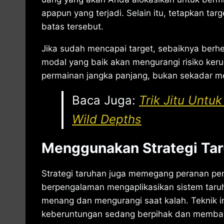
apapun yang terjadi. Selain itu, tetapkan tar
batas tersebut.
Jika sudah mencapai target, sebaiknya berh
modal yang baik akan mengurangi risiko ke
permainan jangka panjang, bukan sekadar m
Baca Juga:
Trik Jitu Untu
Wild Depths
Menggunakan Strategi Tar
Strategi taruhan juga memegang peranan pe
berpengalaman mengaplikasikan sistem taruha
menang dan mengurangi saat kalah. Teknik
keberuntungan sedang berpihak dan membat