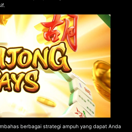
if.
bahas berbagai strategi ampuh yang dapat Anda