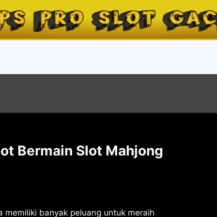
Bermain Slot Gacor
pot Bermain Slot Mahjong
ga memiliki banyak peluang untuk meraih