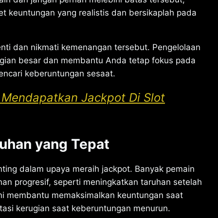
get keuntungan yang realistis dan bersikaplah pada
enti dan nikmati kemenangan tersebut. Pengelolaan
rugian besar dan membantu Anda tetap fokus pada
encari keberuntungan sesaat.
k Mendapatkan Jackpot Di Slot
uhan yang Tepat
nting dalam upaya meraih jackpot. Banyak pemain
n progresif, seperti meningkatkan taruhan setelah
 ini membantu memaksimalkan keuntungan saat
asi kerugian saat keberuntungan menurun.