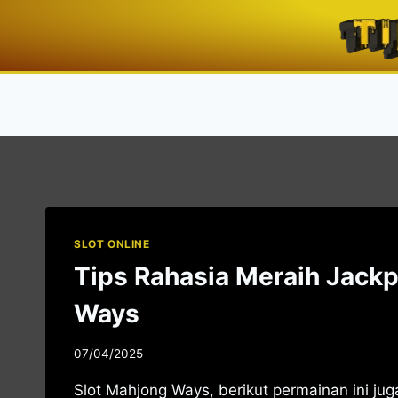
Skip
to
content
SLOT ONLINE
Tips Rahasia Meraih Jack
Ways
07/04/2025
Slot Mahjong Ways, berikut permainan ini ju