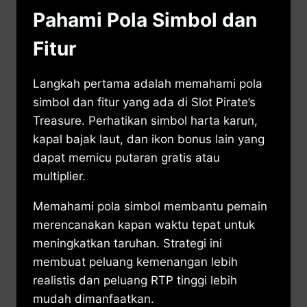
Pahami Pola Simbol dan
Fitur
Langkah pertama adalah memahami pola
simbol dan fitur yang ada di Slot Pirate’s
Treasure. Perhatikan simbol harta karun,
kapal bajak laut, dan ikon bonus lain yang
dapat memicu putaran gratis atau
multiplier.
Memahami pola simbol membantu pemain
merencanakan kapan waktu tepat untuk
meningkatkan taruhan. Strategi ini
membuat peluang kemenangan lebih
realistis dan peluang RTP tinggi lebih
mudah dimanfaatkan.