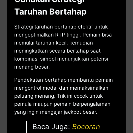
Taruhan Bertahap
Strategi taruhan bertahap efektif untuk
mengoptimalkan RTP tinggi. Pemain bisa
memulai taruhan kecil, kemudian
meningkatkan secara bertahap saat
kombinasi simbol menunjukkan potensi
menang besar.
Pendekatan bertahap membantu pemain
mengontrol modal dan memaksimalkan
peluang menang. Trik ini cocok untuk
pemula maupun pemain berpengalaman
yang ingin mengejar jackpot besar.
Baca Juga:
Bocoran