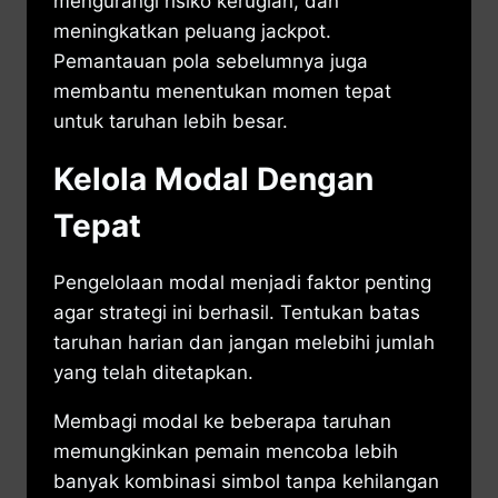
mengurangi risiko kerugian, dan
meningkatkan peluang jackpot.
Pemantauan pola sebelumnya juga
membantu menentukan momen tepat
untuk taruhan lebih besar.
Kelola Modal Dengan
Tepat
Pengelolaan modal menjadi faktor penting
agar strategi ini berhasil. Tentukan batas
taruhan harian dan jangan melebihi jumlah
yang telah ditetapkan.
Membagi modal ke beberapa taruhan
memungkinkan pemain mencoba lebih
banyak kombinasi simbol tanpa kehilangan