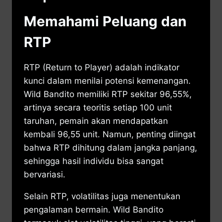
Memahami Peluang dan
RTP
RTP (Return to Player) adalah indikator
kunci dalam menilai potensi kemenangan.
Wild Bandito memiliki RTP sekitar 96,55%,
artinya secara teoritis setiap 100 unit
taruhan, pemain akan mendapatkan
kembali 96,55 unit. Namun, penting diingat
bahwa RTP dihitung dalam jangka panjang,
sehingga hasil individu bisa sangat
bervariasi.
Selain RTP, volatilitas juga menentukan
pengalaman bermain. Wild Bandito