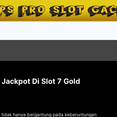
Jackpot Slot 7 Gold Gigablox
Jackpot Di Slot 7 Gold
x tidak hanya bergantung pada keberuntungan