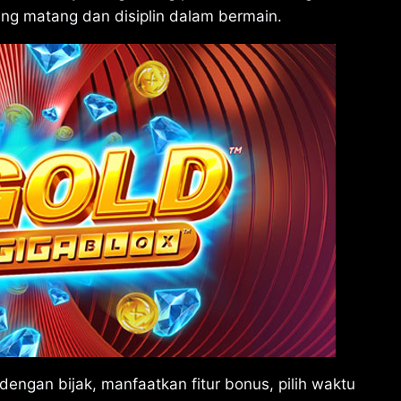
ang matang dan disiplin dalam bermain.
ngan bijak, manfaatkan fitur bonus, pilih waktu