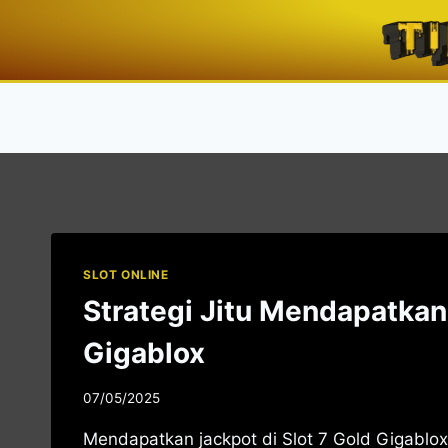
Skip
to
content
SLOT ONLINE
Strategi Jitu Mendapatkan 
Gigablox
07/05/2025
Mendapatkan jackpot di Slot 7 Gold Gigablo