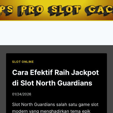
Skip
to
content
Jackpot Slot North
Guardians
SLOT ONLINE
Cara Efektif Raih Jackpot
di Slot North Guardians
01/24/2026
Slot North Guardians salah satu game slot
modern yang menghadirkan tema epik