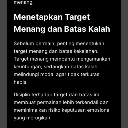
menang.
Menetapkan Target
Menang dan Batas Kalah
Sebelum bermain, penting menentukan
target menang dan batas kekalahan.
Target menang membantu mengamankan
keuntungan, sedangkan batas kalah
melindungi modal agar tidak terkuras
habis.
Disiplin terhadap target dan batas ini
membuat permainan lebih terkendali dan
meminimalkan risiko keputusan emosional
yang merugikan.