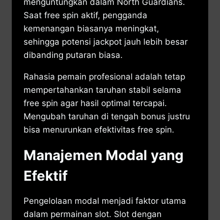
menguntungkan dalam North Guardians.
Saat free spin aktif, pengganda
kemenangan biasanya meningkat,
sehingga potensi jackpot jauh lebih besar
dibanding putaran biasa.
Rahasia pemain profesional adalah tetap
mempertahankan taruhan stabil selama
free spin agar hasil optimal tercapai.
Mengubah taruhan di tengah bonus justru
bisa menurunkan efektivitas free spin.
Manajemen Modal yang
Efektif
Pengelolaan modal menjadi faktor utama
dalam permainan slot. Slot dengan