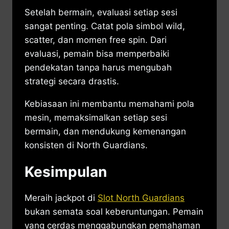
Setelah bermain, evaluasi setiap sesi
sangat penting. Catat pola simbol wild,
scatter, dan momen free spin. Dari
evaluasi, pemain bisa memperbaiki
pendekatan tanpa harus mengubah
strategi secara drastis.
Kebiasaan ini membantu memahami pola
mesin, memaksimalkan setiap sesi
bermain, dan mendukung kemenangan
konsisten di North Guardians.
Kesimpulan
Meraih jackpot di
Slot North Guardians
bukan semata soal keberuntungan. Pemain
yang cerdas menggabungkan pemahaman