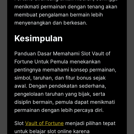
menikmati permainan dengan tenang akan
membuat pengalaman bermain lebih
menyenangkan dan berkesan.
Kesimpulan
Panduan Dasar Memahami Slot Vault of
Fortune Untuk Pemula menekankan
pentingnya memahami konsep permainan,
simbol, taruhan, dan fitur bonus sejak
awal. Dengan pendekatan sederhana,
pengelolaan taruhan yang bijak, serta
disiplin bermain, pemula dapat menikmati
permainan dengan lebih percaya diri.
Slot
Vault of Fortune
menjadi pilihan tepat
untuk belajar slot online karena