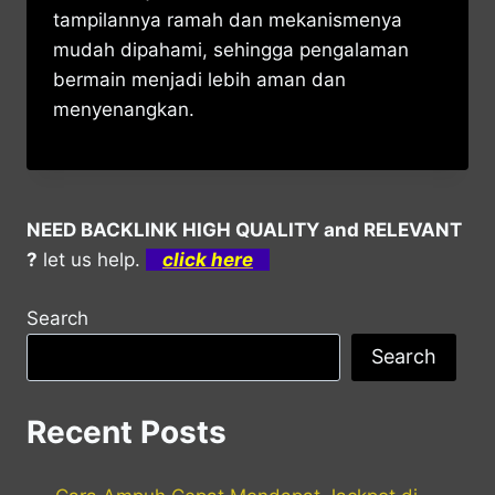
tampilannya ramah dan mekanismenya
mudah dipahami, sehingga pengalaman
bermain menjadi lebih aman dan
menyenangkan.
NEED BACKLINK HIGH QUALITY and RELEVANT
?
let us help.
click here
Search
Search
Recent Posts