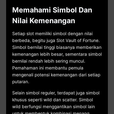
Memahami Simbol Dan
Nilai Kemenangan
Setiap slot memiliki simbol dengan nilai
berbeda, begitu juga Slot Vault of Fortune.
Simbol bernilai tinggi biasanya memberikan
kemenangan lebih besar, sementara simbol
bernilai rendah lebih sering muncul.
Pemahaman ini membantu pemula
mengenali potensi kemenangan dari setiap
putaran.
Selain simbol reguler, terdapat juga simbol
khusus seperti wild dan scatter. Simbol
wild berfungsi menggantikan simbol lain
untuk membentuk kombinasi menang,