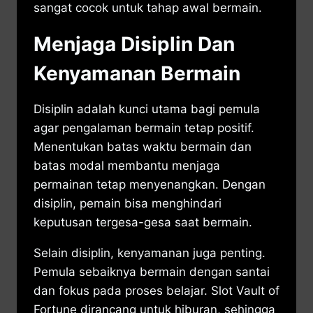
sangat cocok untuk tahap awal bermain.
Menjaga Disiplin Dan
Kenyamanan Bermain
Disiplin adalah kunci utama bagi pemula
agar pengalaman bermain tetap positif.
Menentukan batas waktu bermain dan
batas modal membantu menjaga
permainan tetap menyenangkan. Dengan
disiplin, pemain bisa menghindari
keputusan tergesa-gesa saat bermain.
Selain disiplin, kenyamanan juga penting.
Pemula sebaiknya bermain dengan santai
dan fokus pada proses belajar. Slot Vault of
Fortune dirancang untuk hiburan, sehingga