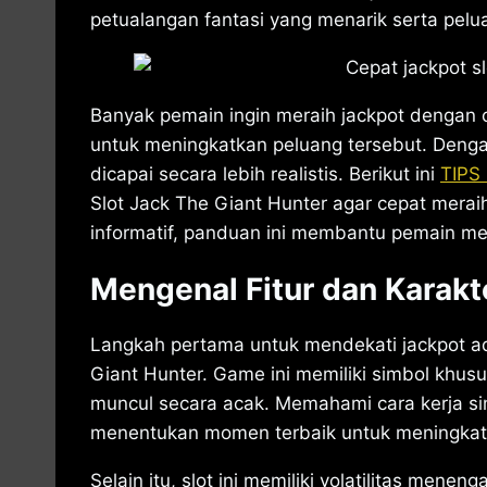
petualangan fantasi yang menarik serta pel
Banyak pemain ingin meraih jackpot dengan
untuk meningkatkan peluang tersebut. Denga
dicapai secara lebih realistis. Berikut ini
TIPS
Slot Jack The Giant Hunter agar cepat merai
informatif, panduan ini membantu pemain me
Mengenal Fitur dan Karakt
Langkah pertama untuk mendekati jackpot ad
Giant Hunter. Game ini memiliki simbol khusus,
muncul secara acak. Memahami cara kerja s
menentukan momen terbaik untuk meningkat
Selain itu, slot ini memiliki volatilitas mene