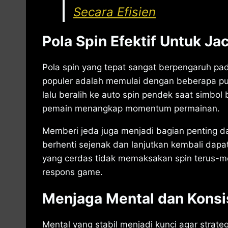
Secara Efisien
Pola Spin Efektif Untuk Ja
Pola spin yang tepat sangat berpengaruh pa
populer adalah memulai dengan beberapa pu
lalu beralih ke auto spin pendek saat simbol
pemain menangkap momentum permainan.
Memberi jeda juga menjadi bagian penting dar
berhenti sejenak dan lanjutkan kembali dapa
yang cerdas tidak memaksakan spin terus-m
respons game.
Menjaga Mental dan Konsi
Mental yang stabil menjadi kunci agar strate