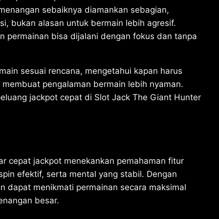
emenangan sebaiknya diamankan sebagian,
i, bukan alasan untuk bermain lebih agresif.
ran permainan bisa dijalani dengan fokus dan tanpa
rmain sesuai rencana, mengetahui kapan harus
kan membuat pengalaman bermain lebih nyaman.
eluang jackpot cepat di Slot Jack The Giant Hunter
r cepat jackpot menekankan pemahaman fitur
pin efektif, serta mental yang stabil. Dengan
in dapat menikmati permainan secara maksimal
enangan besar.