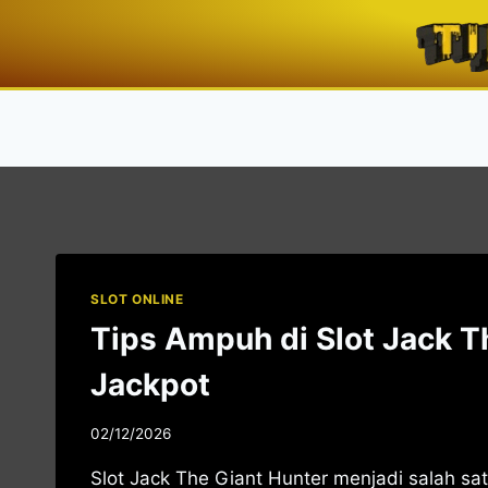
Skip
to
content
SLOT ONLINE
Tips Ampuh di Slot Jack T
Jackpot
02/12/2026
Slot Jack The Giant Hunter menjadi salah s