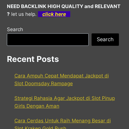
NEED BACKLINK HIGH QUALITY and RELEVANT
?
let us help.
click here
Search
Search
Recent Posts
Cara Ampuh Cepat Mendapat Jackpot di
Slot Doomsday Rampage
Strategi Rahasia Agar Jackpot di Slot Pinup
Girls Dengan Aman
Cara Cerdas Untuk Raih Menang Besar di
Slot Kraken Gold Rush