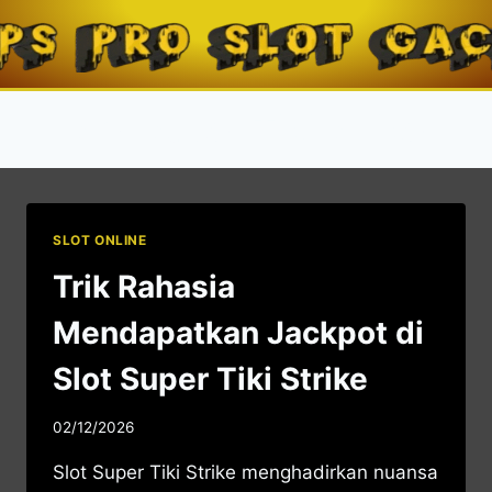
Skip
to
content
Slot Super Tiki Strike
SLOT ONLINE
Trik Rahasia
Mendapatkan Jackpot di
Slot Super Tiki Strike
02/12/2026
Slot Super Tiki Strike menghadirkan nuansa