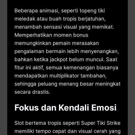
Beberapa animasi, seperti topeng tiki
meledak atau buah tropis berjatuhan,
menambah sensasi visual yang memikat.
Memperhatikan momen bonus
memungkinkan pemain merasakan
pengalaman bermain lebih menyenangkan,
bahkan ketika jackpot belum muncul. Saat
fitur ini aktif, semua kemenangan biasanya
mendapatkan multiplikator tambahan,
sehingga peluang menang besar meningkat
secara drastis.
Fokus dan Kendali Emosi
Slot bertema tropis seperti Super Tiki Strike
memiliki tempo cepat dan visual cerah yang