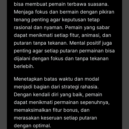
bisa membuat pemain terbawa suasana.
Menjaga fokus dan bermain dengan pikiran
tenang penting agar keputusan tetap
rasional dan nyaman. Pemain yang sabar
dapat menikmati setiap fitur, animasi, dan
putaran tanpa tekanan. Mental positif juga
penting agar setiap putaran permainan bisa
dijalani dengan fokus dan tanpa tekanan
berlebih.
Menetapkan batas waktu dan modal
menjadi bagian dari strategi rahasia.
Dengan kendali diri yang baik, pemain
dapat menikmati permainan sepenuhnya,
memaksimalkan fitur bonus, dan
merasakan keseruan setiap putaran
dengan optimal.