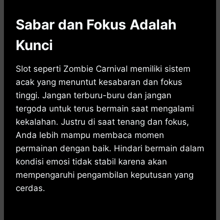
Sabar dan Fokus Adalah
Kunci
Slot seperti Zombie Carnival memiliki sistem
acak yang menuntut kesabaran dan fokus
tinggi. Jangan terburu-buru dan jangan
tergoda untuk terus bermain saat mengalami
kekalahan. Justru di saat tenang dan fokus,
Anda lebih mampu membaca momen
permainan dengan baik. Hindari bermain dalam
kondisi emosi tidak stabil karena akan
mempengaruhi pengambilan keputusan yang
cerdas.