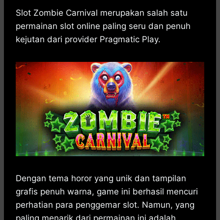
h
a
e
e
k
i
h
a
c
s
l
y
n
a
Slot Zombie Carnival merupakan salah satu
t
e
s
e
p
e
r
permainan slot online paling seru dan penuh
s
b
e
g
e
e
kejutan dari provider Pragmatic Play.
A
o
n
r
p
o
g
a
p
k
e
m
r
Dengan tema horor yang unik dan tampilan
grafis penuh warna, game ini berhasil mencuri
perhatian para penggemar slot. Namun, yang
paling menarik dari permainan ini adalah