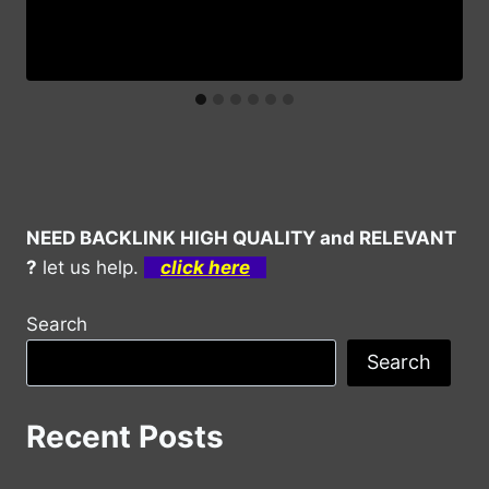
NEED BACKLINK HIGH QUALITY and RELEVANT
?
let us help.
click here
Search
Search
Recent Posts