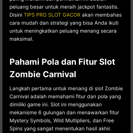
peluang besar untuk meraih jackpot fantastis.
Disini
TIPS PRO SLOT GACOR
akan membahas
cara mudah dan strategi yang bisa Anda ikuti
untuk meningkatkan peluang menang secara
maksimal.
Pahami Pola dan Fitur Slot
Zombie Carnival
Langkah pertama untuk menang di slot Zombie
Carnival adalah memahami fitur dan pola yang
dimiliki game ini. Slot ini menggunakan
mekanisme 6 gulungan dan menawarkan fitur
Mystery Symbols, Wild Multipliers, dan Free
Spins yang sangat menentukan hasil akhir.