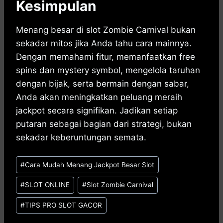
Kesimpulan
Menang besar di slot Zombie Carnival bukan
sekadar mitos jika Anda tahu cara mainnya.
Dengan memahami fitur, memanfaatkan free
spins dan mystery symbol, mengelola taruhan
dengan bijak, serta bermain dengan sabar,
Anda akan meningkatkan peluang meraih
jackpot secara signifikan. Jadikan setiap
putaran sebagai bagian dari strategi, bukan
sekadar keberuntungan semata.
Post
#
Cara Mudah Menang Jackpot Besar Slot
Tags:
#
SLOT ONLINE
#
Slot Zombie Carnival
#
TIPS PRO SLOT GACOR