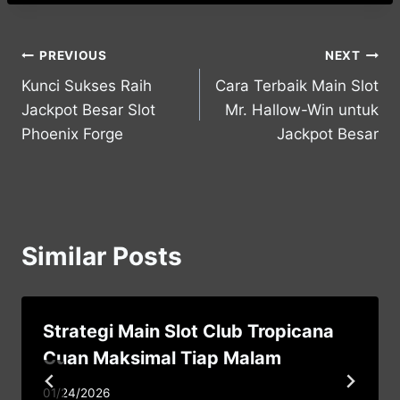
Post
PREVIOUS
NEXT
Kunci Sukses Raih
Cara Terbaik Main Slot
navigation
Jackpot Besar Slot
Mr. Hallow-Win untuk
Phoenix Forge
Jackpot Besar
Similar Posts
Strategi Main Slot Club Tropicana
Cuan Maksimal Tiap Malam
01/24/2026