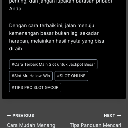
penting, dan jangan lupakan batasan pribadi
Anda.
Dengan cara terbaik ini, jalan menuju
kemenangan besar bukan lagi sekadar
harapan, melainkan hasil nyata yang bisa
diraih.
Post
#
Cara Terbaik Main Slot untuk Jackpot Besar
Tags:
#
Slot Mr. Hallow-Win
#
SLOT ONLINE
#
TIPS PRO SLOT GACOR
Post
PREVIOUS
NEXT
Cara Mudah Menang
Tips Panduan Mencari