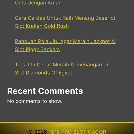
Girls Dengan Aman
Cara Cerdas Untuk Raih Menang Besar di
Slot Kraken Gold Rush
Panduan Pola Jitu Agar Meraih Jackpot di
Slot Piggy Bankers
Tips Jitu Cepat Meraih Kemenangan di
Slot Diamonds Of Egypt
Recent Comments
No comments to show.
© 2026
TIPS PRO SLOT GACOR