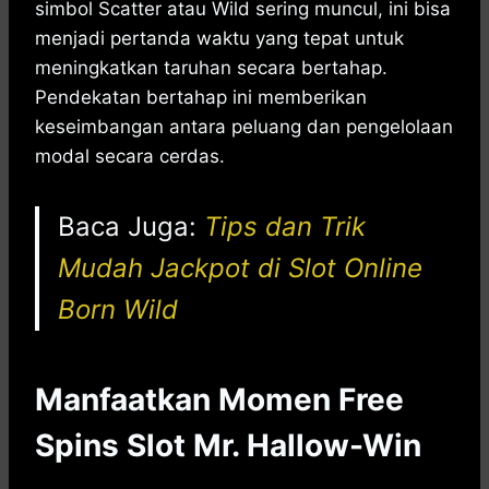
simbol Scatter atau Wild sering muncul, ini bisa
menjadi pertanda waktu yang tepat untuk
meningkatkan taruhan secara bertahap.
Pendekatan bertahap ini memberikan
keseimbangan antara peluang dan pengelolaan
modal secara cerdas.
Baca Juga:
Tips dan Trik
Mudah Jackpot di Slot Online
Born Wild
Manfaatkan Momen Free
Spins Slot Mr. Hallow-Win