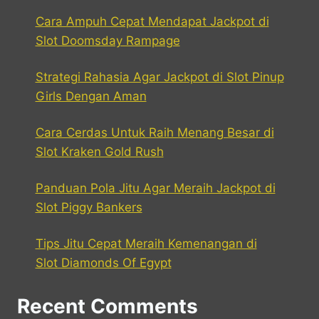
Cara Ampuh Cepat Mendapat Jackpot di
Slot Doomsday Rampage
Strategi Rahasia Agar Jackpot di Slot Pinup
Girls Dengan Aman
Cara Cerdas Untuk Raih Menang Besar di
Slot Kraken Gold Rush
Panduan Pola Jitu Agar Meraih Jackpot di
Slot Piggy Bankers
Tips Jitu Cepat Meraih Kemenangan di
Slot Diamonds Of Egypt
Recent Comments