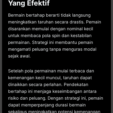
Yang Efektif
Bermain bertahap berarti tidak langsung
meningkatkan taruhan secara drastis. Pemain
disarankan memulai dengan nominal kecil
untuk membaca pola spin dan kestabilan
permainan. Strategi ini membantu pemain
mengamati peluang tanpa menguras modal
sejak awal.
Setelah pola permainan mulai terbaca dan
kemenangan kecil muncul, taruhan dapat
dinaikkan secara perlahan. Pendekatan
bertahap ini menjaga keseimbangan antara
risiko dan peluang. Dengan strategi ini, pemain
dapat memperpanjang durasi bermain
sekaligus meningkatkan potensi kemenangan