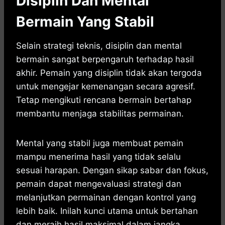
Disiplin Dan Mental
Bermain Yang Stabil
Selain strategi teknis, disiplin dan mental
bermain sangat berpengaruh terhadap hasil
akhir. Pemain yang disiplin tidak akan tergoda
untuk mengejar kemenangan secara agresif.
Tetap mengikuti rencana bermain bertahap
membantu menjaga stabilitas permainan.
Mental yang stabil juga membuat pemain
mampu menerima hasil yang tidak selalu
sesuai harapan. Dengan sikap sabar dan fokus,
pemain dapat mengevaluasi strategi dan
melanjutkan permainan dengan kontrol yang
lebih baik. Inilah kunci utama untuk bertahan
dan meraih hasil maksimal dalam jangka