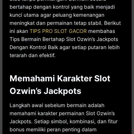
bertahap dengan kontrol yang baik menjadi
kunci utama agar peluang kemenangan
meningkat dan permainan tetap stabil. Berikut
ini akan
TIPS PRO SLOT GACOR
membahas
Tips Bermain Bertahap Slot Ozwin’s Jackpots
Dengan Kontrol Baik agar setiap putaran lebih
terarah dan efektif.
Memahami Karakter Slot
Ozwin’s Jackpots
Langkah awal sebelum bermain adalah
memahami karakter permainan Slot Ozwin’s
Jackpots. Setiap simbol, kombinasi, dan fitur
bonus memiliki peran penting dalam